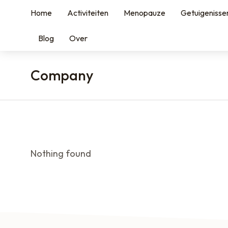
Home
Activiteiten
Menopauze
Getuigenisse
Blog
Over
Company
You are here:
Nothing found